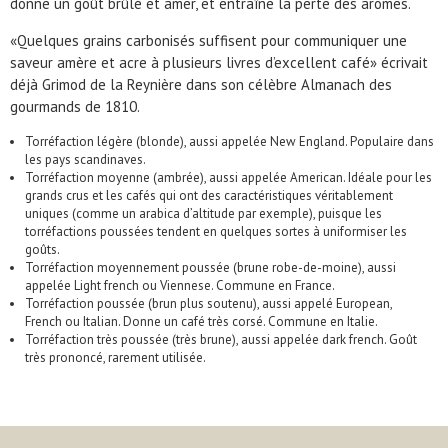
donne un goût brûlé et amer, et entraîne la perte des arômes.
«Quelques grains carbonisés suffisent pour communiquer une
saveur amère et acre à plusieurs livres d’excellent café» écrivait
déjà Grimod de la Reynière dans son célèbre
Almanach des
gourmands
de 1810.
Torréfaction légère (blonde), aussi appelée
New England.
Populaire dans
les pays scandinaves.
Torréfaction moyenne (ambrée), aussi appelée
American.
Idéale pour les
grands crus et les cafés qui ont des caractéristiques véritablement
uniques (comme un arabica d’altitude par exemple), puisque les
torréfactions poussées tendent en quelques sortes à uniformiser les
goûts.
Torréfaction moyennement poussée (brune robe-de-moine), aussi
appelée
Light french
ou
Viennese.
Commune en France.
Torréfaction poussée (brun plus soutenu), aussi appelé
European,
French
ou
Italian.
Donne un café très corsé. Commune en Italie.
Torréfaction très poussée (très brune), aussi appelée
dark french
. Goût
très prononcé, rarement utilisée.