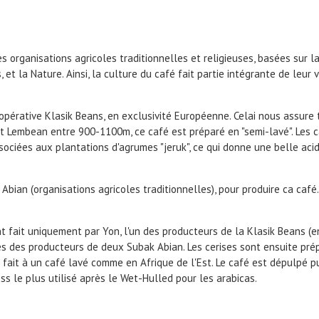
s organisations agricoles traditionnelles et religieuses, basées sur
, et la Nature. Ainsi, la culture du café fait partie intégrante de leu
pérative Klasik Beans, en exclusivité Européenne. Celai nous assure tr
 Lembean entre 900-1100m, ce café est préparé en "semi-lavé". Les café
sociées aux plantations d'agrumes "jeruk", ce qui donne une belle aci
bian (organisations agricoles traditionnelles), pour produire ca café.
nt fait uniquement par Yon, l'un des producteurs de la Klasik Beans (e
ès des producteurs de deux Subak Abian. Les cerises sont ensuite pr
n fait à un café lavé comme en Afrique de l'Est. Le café est dépulpé 
ess le plus utilisé après le Wet-Hulled pour les arabicas.