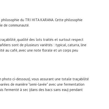
 la philosophie du TRI HITA KARANA. Cette philosophie
r vie de communauté.
açabilité, qualité des lots traités et surtout respect
iers sont de plusieurs variétés : typical, caturra, line
dité au café, avec une note florale et un corps peu
n photo ci-dessous), vous assurant une totale traçabilité
éparées de manière "semi-lavée" avec une fermentation
puis fermenté à sec (dans des bacs sans eau) pendant