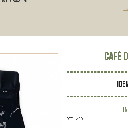
Bali - Grand Cru
Café d
IDE
I
A001
RÉF.