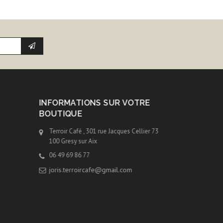
INFORMATIONS SUR VOTRE
BOUTIQUE
Terroir Café , 301 rue Jacques Cellier 73
100 Gresy sur Aix
06 49 69 86 77
joris.terroircafe@gmail.com