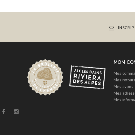
INSCRI
MON CO
Mes comma
Mes retour
Mes avoirs
Mes adress
Mes informa