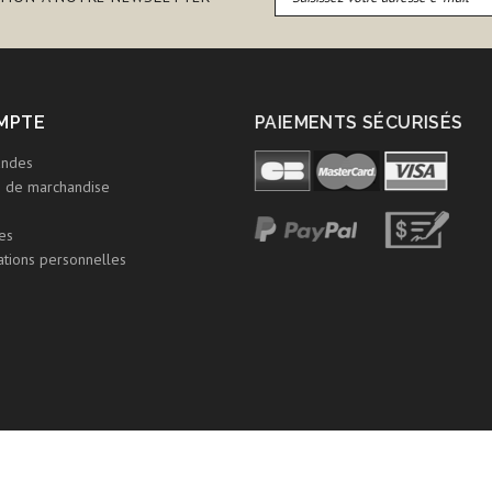
MPTE
PAIEMENTS SÉCURISÉS
ndes
s de marchandise
es
tions personnelles
roduits
Meilleures ventes
Contactez-nous
Mentions légales
Condi