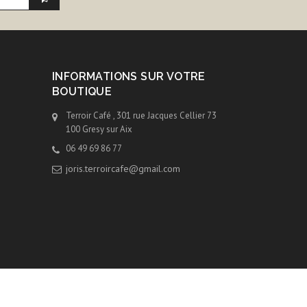
INFORMATIONS SUR VOTRE
BOUTIQUE
Terroir Café , 301 rue Jacques Cellier 73
100 Gresy sur Aix
06 49 69 86 77
joris.terroircafe@gmail.com
tions Générales de vente